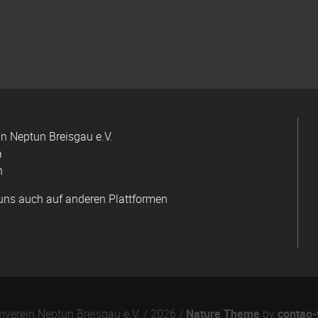
 Neptun Breisgau e.V.
a
n
uns auch auf anderen Plattformen
erein Neptun Breisgau e.V. / 2026 /
Nature Theme
by
contao-