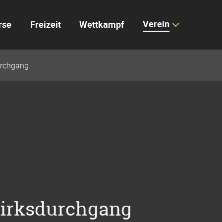
Verein
rse
Freizeit
Wettkampf
urchgang
zirksdurchgang