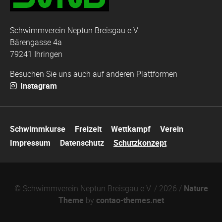
Schwimmverein Neptun Breisgau e.V.
Bärengasse 4a
79241 Ihringen
Besuchen Sie uns auch auf anderen Plattformen
Instagram
Navigation
Schwimmkurse
Freizeit
Wettkampf
Verein
überspringen
Impressum
Datenschutz
Schutzkonzept
© Schwimmverein Neptun Breisgau e.V. / 2026 /
Nature
Theme
by
contao-themes.net